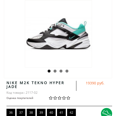
NIKE M2K TEKNO HYPER
19390 руб.
JADE
Код товара:: 2117-02
Оценка покупателей
36
37
38
39
40
41
42