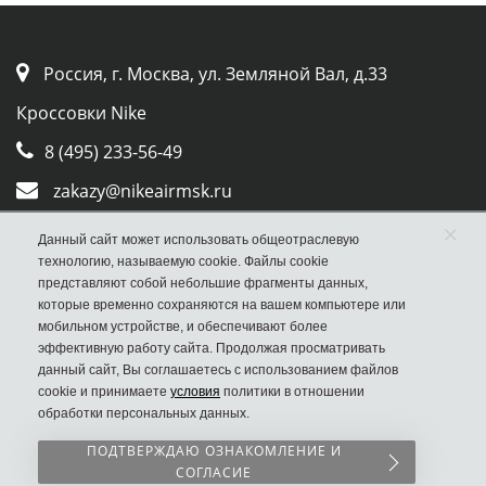
Россия, г. Москва, ул. Земляной Вал, д.33
Кроссовки Nike
8 (495) 233-56-49
zakazy@nikeairmsk.ru
×
Whatsapp
Данный сайт может использовать общеотраслевую
технологию, называемую cookie. Файлы cookie
Viber
представляют собой небольшие фрагменты данных,
которые временно сохраняются на вашем компьютере или
мобильном устройстве, и обеспечивают более
эффективную работу сайта. Продолжая просматривать
данный сайт, Вы соглашаетесь с использованием файлов
cookie и принимаете
условия
политики в отношении
обработки персональных данных.
Наш сайт НЕ является официальным сайтом
ПОДТВЕРЖДАЮ ОЗНАКОМЛЕНИЕ И
Nike
СОГЛАСИЕ