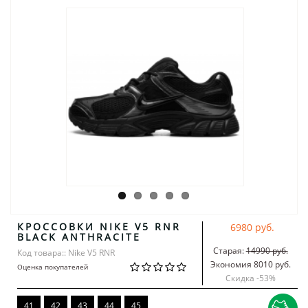
КРОССОВКИ NIKE V5 RNR
6980 руб.
BLACK ANTHRACITE
Старая:
14990 руб.
Код товара:: Nike V5 RNR
Экономия 8010 руб.
Оценка покупателей
Скидка -
53
%
41
42
43
44
45