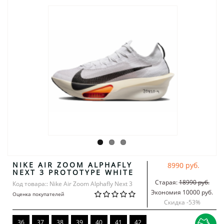
NIKE AIR ZOOM ALPHAFLY
8990 руб.
NEXT 3 PROTOTYPE WHITE
Старая:
18990 руб.
Код товара:: Nike Air Zoom Alphafly Next 3
Экономия 10000 руб.
Оценка покупателей
Скидка -
53
%
36
37
38
39
40
41
42