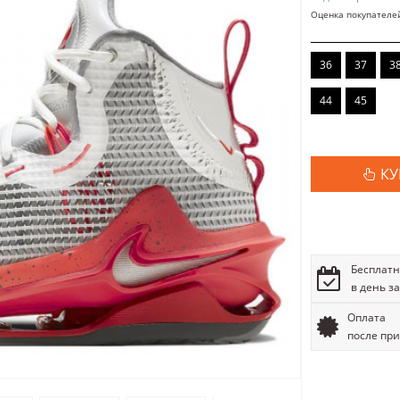
Оценка покупателе
36
37
3
44
45
КУ
Бесплатн
в день з
Оплата
после пр