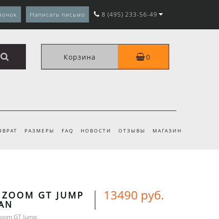
вонок
Написать письмо
8 (495) 233-56-49
Корзина
0
ЗВРАТ
РАЗМЕРЫ
FAQ
НОВОСТИ
ОТЗЫВЫ
МАГАЗИН
13490 руб.
R ZOOM GT JUMP
IAN
 Zoom GT Jump