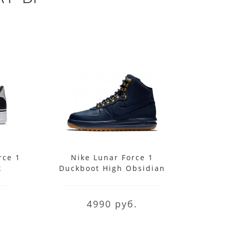
rce 1
Nike Lunar Force 1
Кро
k
Duckboot High Obsidian
For
4990 руб.