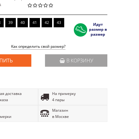
й
8
39
40
41
42
43
Идут
размер в
размер
Как определить свой размер?
ПИТЬ
В КОРЗИНУ
ая доставка
На примерку
аказа
4 пары
Магазин
имерки
в Москве