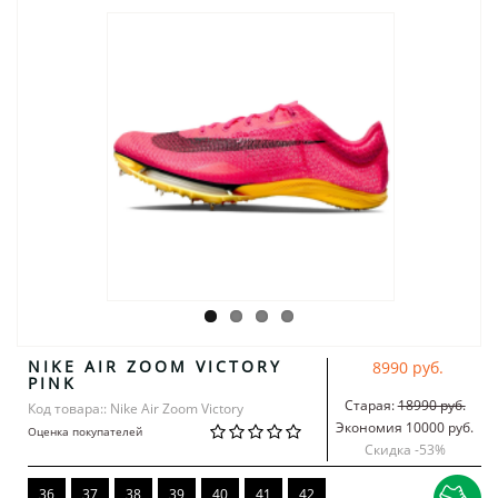
NIKE AIR ZOOM VICTORY
8990 руб.
PINK
Старая:
18990 руб.
Код товара:: Nike Air Zoom Victory
Экономия 10000 руб.
Оценка покупателей
Скидка -
53
%
36
37
38
39
40
41
42