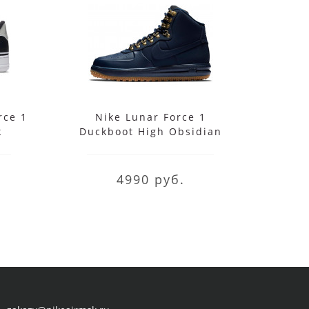
rce 1
Nike Lunar Force 1
Кро
k
Duckboot High Obsidian
For
4990 руб.