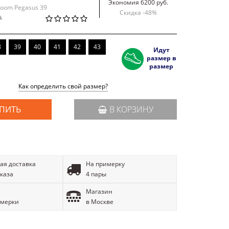
Экономия 6200 руб.
 Zoom Pegasus 39
Скидка -
48
%
й
8
39
40
41
42
43
Идут
размер в
размер
Как определить свой размер?
ПИТЬ
В КОРЗИНУ
ая доставка
На примерку
аказа
4 пары
Магазин
имерки
в Москве