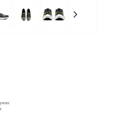
ywire
t