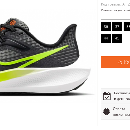
Код товара:: Air
Оценка покупателе
36
37
3
44
45
КУ
Бесплатн
в день з
Оплата
после пр