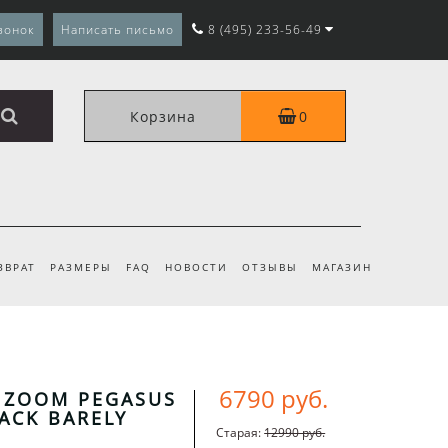
вонок
Написать письмо
8 (495) 233-56-49
Корзина
0
ЗВРАТ
РАЗМЕРЫ
FAQ
НОВОСТИ
ОТЗЫВЫ
МАГАЗИН
6790 руб.
R ZOOM PEGASUS
LACK BARELY
Старая:
12990 руб.