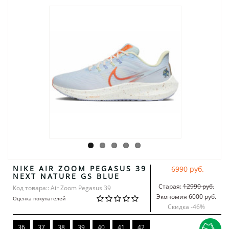
NIKE AIR ZOOM PEGASUS 39
6990 руб.
NEXT NATURE GS BLUE
Старая:
12990 руб.
Код товара:: Air Zoom Pegasus 39
Экономия 6000 руб.
Оценка покупателей
Скидка -
46
%
36
37
38
39
40
41
42