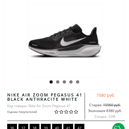
NIKE AIR ZOOM PEGASUS 41
7580 руб.
BLACK ANTHRACITE WHITE
Старая:
15960 руб.
Код товара:: Nike Air Zoom Pegasus 41
Экономия 8380 руб.
Оценка покупателей
Скидка -
53
%
36
37
38
39
40
41
42