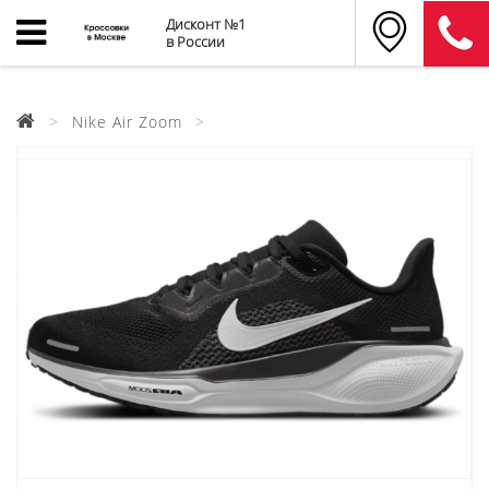
Дисконт №1
в России
Nike Air Zoom