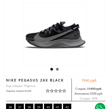
NIKE PEGASUS 26X BLACK
7990 руб.
Код товара:: Pegasus
Старая:
11490 руб.
Оценка покупателей
Экономия 3500 руб.
Скидка -
30
%
36
37
38
39
40
41
42