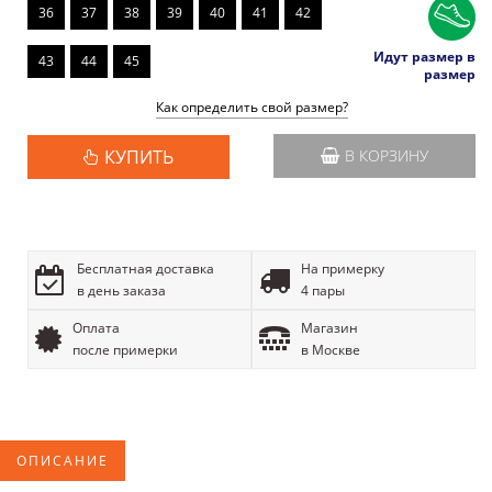
36
37
38
39
40
41
42
Идут размер в
43
44
45
размер
Как определить свой размер?
КУПИТЬ
В КОРЗИНУ
Бесплатная доставка
На примерку
в день заказа
4 пары
Оплата
Магазин
после примерки
в Москве
ОПИСАНИЕ