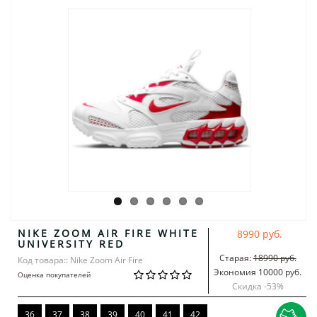
NIKE ZOOM AIR FIRE WHITE
8990 руб.
UNIVERSITY RED
Старая:
18990 руб.
Код товара:: Nike Zoom Air Fire
Экономия 10000 руб.
Оценка покупателей
Скидка -
53
%
36
37
38
39
40
41
42