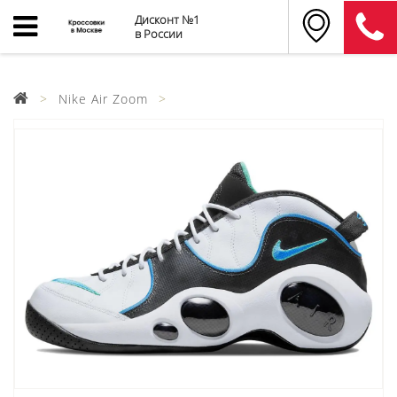
Дисконт №1
в России
Nike Air Zoom