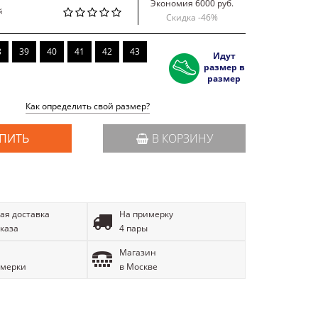
Экономия 6000 руб.
й
Скидка -
46
%
8
39
40
41
42
43
Идут
размер в
размер
Как определить свой размер?
ПИТЬ
В КОРЗИНУ
ая доставка
На примерку
аказа
4 пары
Магазин
имерки
в Москве