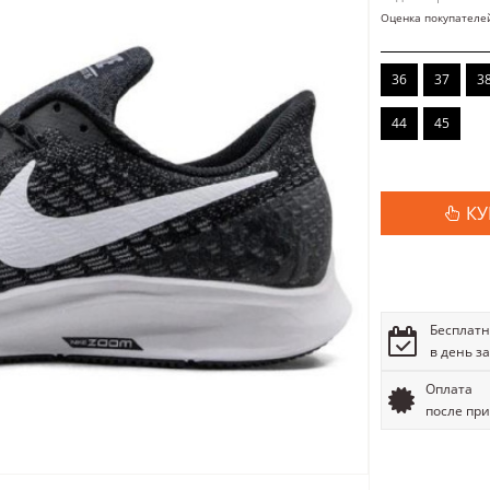
Оценка покупателе
36
37
3
44
45
КУ
Бесплатн
в день з
Оплата
после пр