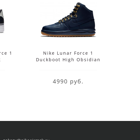
rce 1
Nike Lunar Force 1
Кро
k
Duckboot High Obsidian
For
4990 руб.