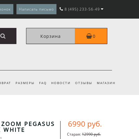
вонок
Написать письмо
8 (495) 233-56-49
Корзина
0
ЗВРАТ
РАЗМЕРЫ
FAQ
НОВОСТИ
ОТЗЫВЫ
МАГАЗИН
6990 руб.
R ZOOM PEGASUS
K WHITE
Старая:
12990 руб.
m