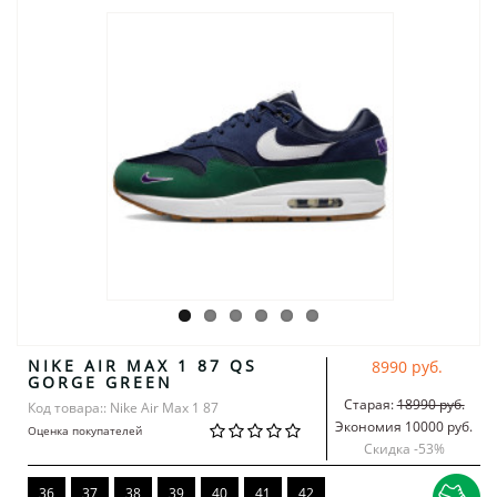
NIKE AIR MAX 1 87 QS
8990 руб.
GORGE GREEN
Старая:
18990 руб.
Код товара:: Nike Air Max 1 87
Экономия 10000 руб.
Оценка покупателей
Скидка -
53
%
36
37
38
39
40
41
42