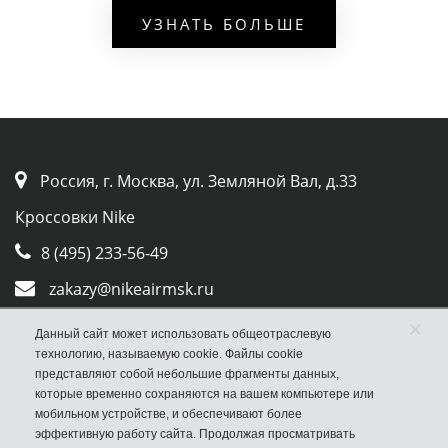
людям, и на то есть немало доводов:
УЗНАТЬ БОЛЬШЕ
их производят из природной кожи и сетки;
имеют классическую крепкую шнуровку спереди;
дышащий текстильный верх материала;
подошва хорошо сцепляется с асфальтом и землёй;
обеспечивает отличная амортизация стопы за счёт
Россия, г. Москва, ул. Земляной Вал, д.33
технологии tuned;
Кроссовки Nike
не боятся грязи, легко отмываются и не теряют яркости
8 (495) 233-56-49
красок;
zakazy@nikeairmsk.ru
логотипы бренда сверху;
Whatsapp
×
разновидность цветов.
Данный сайт может использовать общеотраслевую
технологию, называемую cookie. Файлы cookie
Viber
Новая линейка спортивной обуви оснащена контрастными
представляют собой небольшие фрагменты данных,
которые временно сохраняются на вашем компьютере или
вставками. Они выглядят узнаваемо и привлекательно на
мобильном устройстве, и обеспечивают более
эффективную работу сайта. Продолжая просматривать
фоне конкурентов. Стильные аир максы не стыдно надеть на