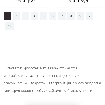
9960 руб.
9560 руб.
1
2
3
4
5
6
7
8
9
>
>|
Знаменитые кроссовки Nike Air Max отличаются
многообразием расцветок, стильным дизайном и
практичностью. Это достойный вариант для любого гардероба.
Они гармонируют с любыми майками, футболками, поло и
аксессуарами. Изделия нравятся спортсменам и всем активным