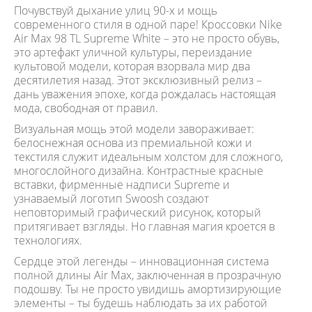
Почувствуй дыхание улиц 90-х и мощь
современного стиля в одной паре! Кроссовки Nike
Air Max 98 TL Supreme White – это не просто обувь,
это артефакт уличной культуры, переиздание
культовой модели, которая взорвала мир два
десятилетия назад. Этот эксклюзивный релиз –
дань уважения эпохе, когда рождалась настоящая
мода, свободная от правил.
Визуальная мощь этой модели завораживает:
белоснежная основа из премиальной кожи и
текстиля служит идеальным холстом для сложного,
многослойного дизайна. Контрастные красные
вставки, фирменные надписи Supreme и
узнаваемый логотип Swoosh создают
неповторимый графический рисунок, который
притягивает взгляды. Но главная магия кроется в
технологиях.
Сердце этой легенды – инновационная система
полной длины Air Max, заключенная в прозрачную
подошву. Ты не просто увидишь амортизирующие
элементы – ты будешь наблюдать за их работой