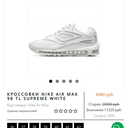
КРОССОВКИ NIKE AIR MAX
8980 руб.
98 TL SUPREME WHITE
Старая:
20300 руб.
Код товара:: Nike Air Max
Экономия 11320 руб.
Оценка покупателей
Скидка -
56
%
36
37
38
39
40
41
42