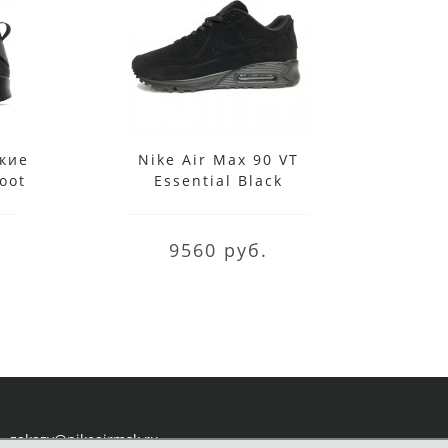
ские
Nike Air Max 90 VT
Кр
oot
Essential Black
Huara
9560 руб.
zakazy@nikeairmsk.ru