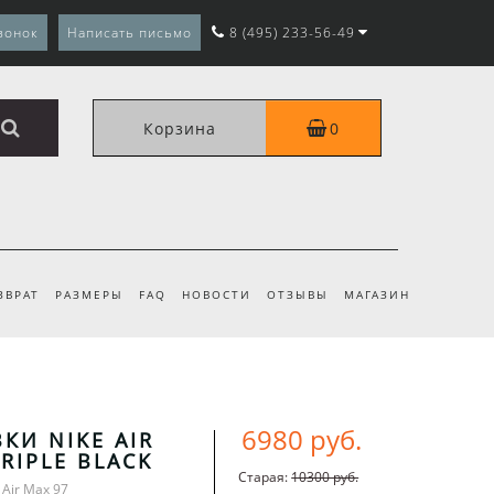
вонок
Написать письмо
8 (495) 233-56-49
Корзина
0
ЗВРАТ
РАЗМЕРЫ
FAQ
НОВОСТИ
ОТЗЫВЫ
МАГАЗИН
6980 руб.
КИ NIKE AIR
TRIPLE BLACK
Старая:
10300 руб.
 Air Max 97