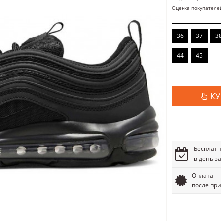
Оценка покупателе
36
37
3
44
45
КУ
Бесплатн
в день з
Оплата
после пр