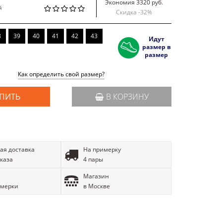
Экономия 3320 руб.
й
Скидка -
32
%
8
39
40
41
42
43
Идут
размер в
размер
Как определить свой размер?
ПИТЬ
В КОРЗИНУ
ая доставка
На примерку
аказа
4 пары
Магазин
имерки
в Москве