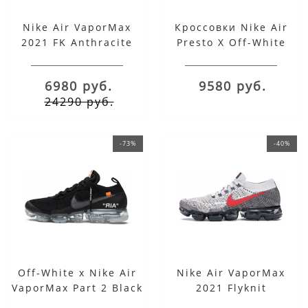
Nike Air VaporMax
Кроссовки Nike Air
2021 FK Anthracite
Presto X Off-White
Black
белые
6980 руб.
9580 руб.
24290 руб.
-73%
-40%
Off-White x Nike Air
Nike Air VaporMax
VaporMax Part 2 Black
2021 Flyknit
University Red Pure