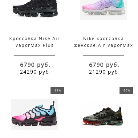
Кроссовки Nike Air
Nike кроссовки
VaporMax Plus
женские Air VaporMax
черные
Plus мульти
6790 руб.
6790 руб.
24290 руб.
21290 руб.
-68%
-90%