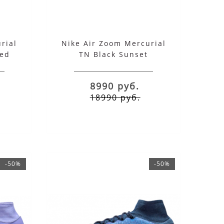
rial
Nike Air Zoom Mercurial
Red
TN Black Sunset
8990 руб.
18990 руб.
-50%
-50%