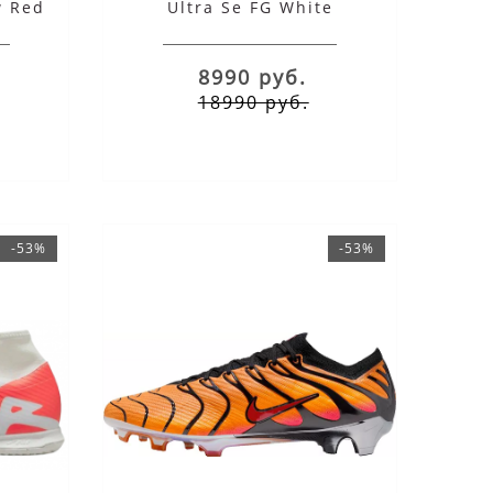
w Red
Ultra Se FG White
8990 руб.
18990 руб.
-53%
-53%