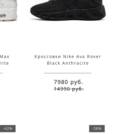
 Max
Кроссовки Nike Ava Rover
hite
Black Anthracite
7980 руб.
14990 руб.
-42%
-58%