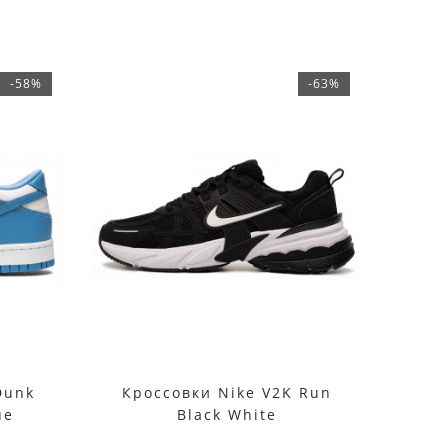
-58%
-63%
Dunk
Кроссовки Nike V2K Run
ue
Black White