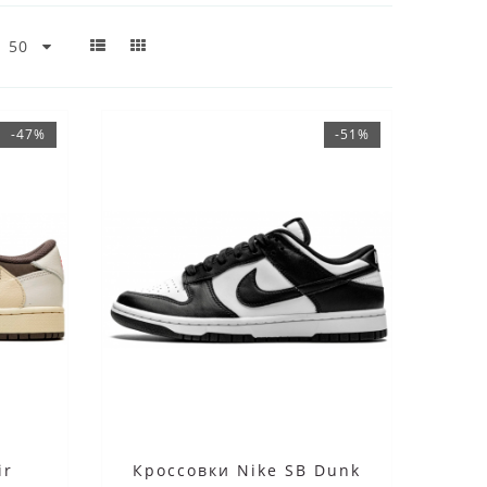
-47%
-51%
ir
Кроссовки Nike SB Dunk