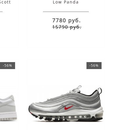
Scott
Low Panda
a
7780 руб.
15790 руб.
-56%
-56%