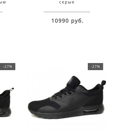
вым
серые
10990 руб.
-27%
-27%