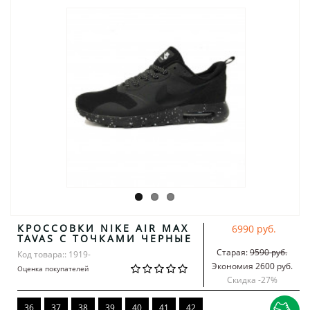
КРОССОВКИ NIKE AIR MAX
6990 руб.
TAVAS С ТОЧКАМИ ЧЕРНЫЕ
Старая:
9590 руб.
Код товара:: 1919-
Экономия 2600 руб.
Оценка покупателей
Скидка -
27
%
36
37
38
39
40
41
42