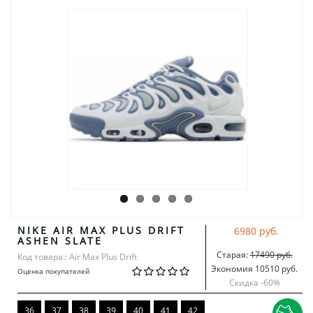
NIKE AIR MAX PLUS DRIFT
6980 руб.
ASHEN SLATE
Старая:
17490 руб.
Код товара:: Air Max Plus Drift
Экономия 10510 руб.
Оценка покупателей
Скидка -
60
%
36
37
38
39
40
41
42