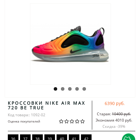
КРОССОВКИ NIKE AIR MAX
6390 руб.
720 BE TRUE
Старая:
10400 руб.
Код товара:: 1092-02
Экономия 4010 руб.
Оценка покупателей
Скидка -
39
%
36
37
38
39
40
41
42