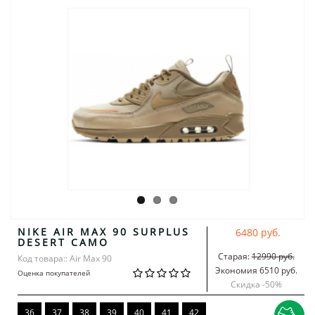
NIKE AIR MAX 90 SURPLUS
6480 руб.
DESERT CAMO
Старая:
12990 руб.
Код товара:: Air Max 90
Экономия 6510 руб.
Оценка покупателей
Скидка -
50
%
36
37
38
39
40
41
42