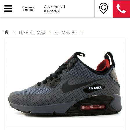
Дисконт №1
в России
Nike Air Max
Air Max 90