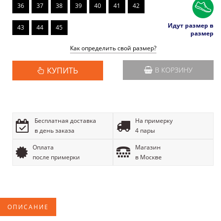
36
37
38
39
40
41
42
Идут размер в
43
44
45
размер
Как определить свой размер?
КУПИТЬ
В КОРЗИНУ
Бесплатная доставка
На примерку
в день заказа
4 пары
Оплата
Магазин
после примерки
в Москве
ОПИСАНИЕ