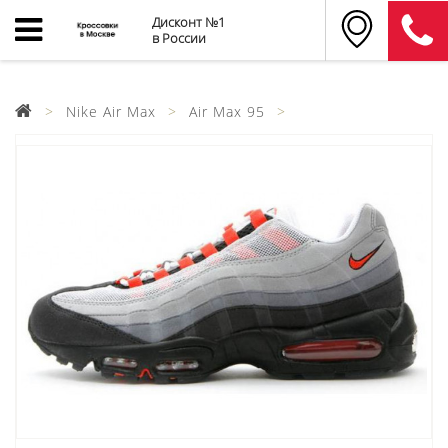
Дисконт №1
в России
Nike Air Max
Air Max 95