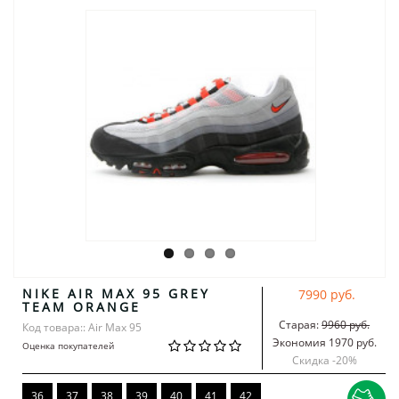
NIKE AIR MAX 95 GREY
7990 руб.
TEAM ORANGE
Старая:
9960 руб.
Код товара:: Air Max 95
Экономия 1970 руб.
Оценка покупателей
Скидка -
20
%
36
37
38
39
40
41
42