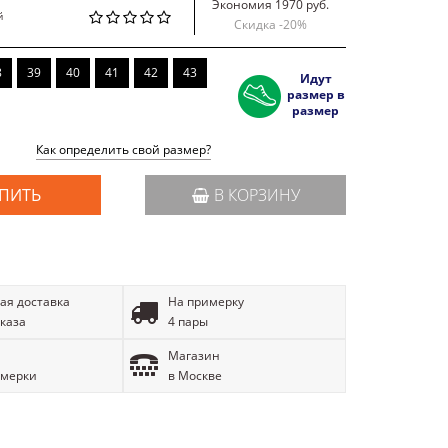
Экономия 1970 руб.
й
Скидка -
20
%
8
39
40
41
42
43
Идут
размер в
размер
Как определить свой размер?
ПИТЬ
В КОРЗИНУ
ая доставка
На примерку
аказа
4 пары
Магазин
имерки
в Москве