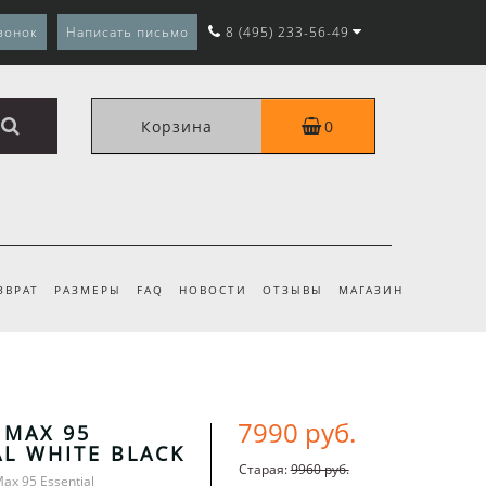
вонок
Написать письмо
8 (495) 233-56-49
Корзина
0
ЗВРАТ
РАЗМЕРЫ
FAQ
НОВОСТИ
ОТЗЫВЫ
МАГАЗИН
7990 руб.
 MAX 95
AL WHITE BLACK
Старая:
9960 руб.
Max 95 Essential