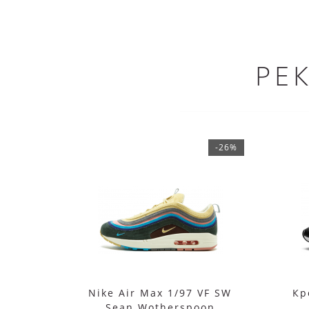
РЕ
-26%
Nike Air Max 1/97 VF SW
Кр
Sean Wotherspoon