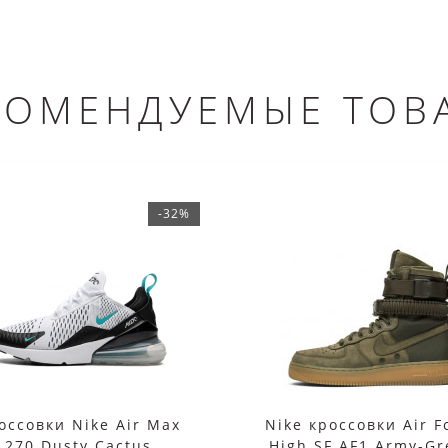
КОМЕНДУЕМЫЕ ТОВ
-32%
оссовки Nike Air Max
Nike кроссовки Air F
270 Dusty Cactus
High SF AF1 Army-Gr