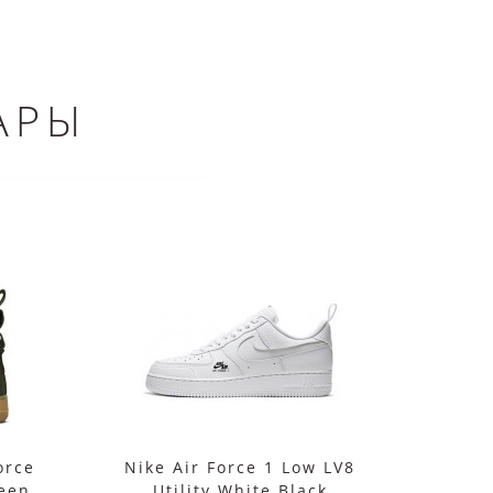
АРЫ
orce
Nike Air Force 1 Low LV8
Nike
een
Utility White Black