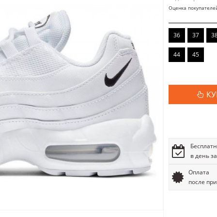
Оценка покупателе
36
37
3
44
45
КУ
Бесплатн
в день з
Оплата
после пр