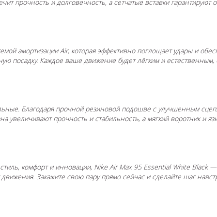
печит прочность и долговечность, а сетчатые вставки гарантирую
темой амортизации Air, которая эффективно поглощает удары и обес
ую посадку. Каждое ваше движение будет лёгким и естественным, б
альные. Благодаря прочной резиновой подошве с улучшенным сцеп
ана увеличивают прочность и стабильность, а мягкий воротник и 
тиль, комфорт и инновации, Nike Air Max 95 Essential White Black 
 движения. Закажите свою пару прямо сейчас и сделайте шаг навс