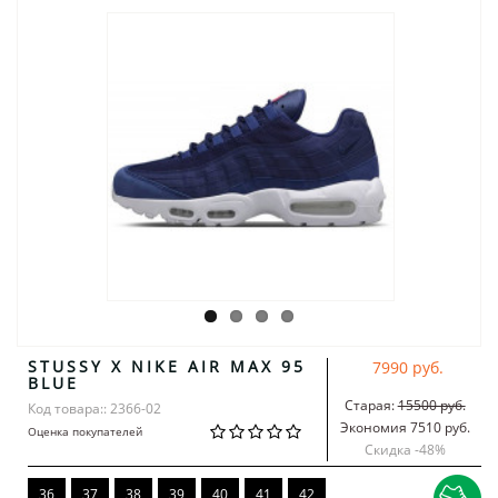
STUSSY X NIKE AIR MAX 95
7990 руб.
BLUE
Старая:
15500 руб.
Код товара:: 2366-02
Экономия 7510 руб.
Оценка покупателей
Скидка -
48
%
36
37
38
39
40
41
42