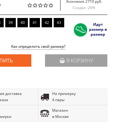
Экономия 2710 руб.
й
Скидка -
26
%
8
39
40
41
42
43
Идут
размер в
размер
Как определить свой размер?
ПИТЬ
В КОРЗИНУ
ая доставка
На примерку
аказа
4 пары
Магазин
имерки
в Москве