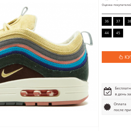
Оценка покупателе
36
37
3
44
45
КУ
Бесплатн
в день з
Оплата
после пр