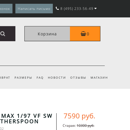
вонок
Написать письмо
8 (495) 233-56-49
Корзина
0
ЗВРАТ
РАЗМЕРЫ
FAQ
НОВОСТИ
ОТЗЫВЫ
МАГАЗИН
7590 руб.
 MAX 1/97 VF SW
OTHERSPOON
Старая:
10300 руб.
-02