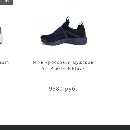
-30%
mium
Nike кроссовки мужские
Крос
Air Presto F.Black
2
9580 руб.