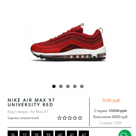
NIKE AIR MAX 97
7590 руб.
UNIVERSITY RED
Старая:
15990 руб.
Код товара:: Air Max 97
Экономия 8400 руб.
Оценка покупателей
Скидка -
53
%
36
37
38
39
40
41
42