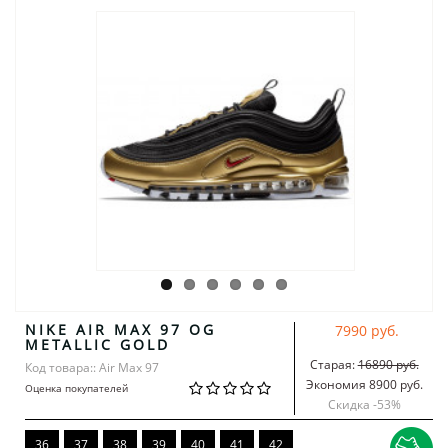
NIKE AIR MAX 97 OG
7990 руб.
METALLIC GOLD
Старая:
16890 руб.
Код товара:: Air Max 97
Экономия 8900 руб.
Оценка покупателей
Скидка -
53
%
36
37
38
39
40
41
42