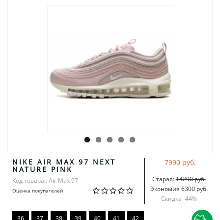
NIKE AIR MAX 97 NEXT
7990 руб.
NATURE PINK
Старая:
14290 руб.
Код товара:: Air Max 97
Экономия 6300 руб.
Оценка покупателей
Скидка -
44
%
36
37
38
39
40
41
42