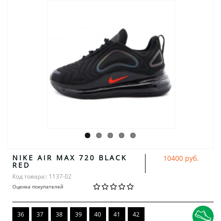
NIKE AIR MAX 720 BLACK
10400 руб.
RED
Код товара:: 1137-02
Оценка покупателей
36
37
38
39
40
41
42