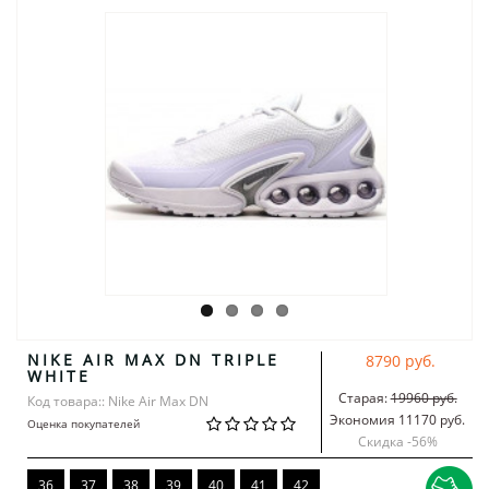
NIKE AIR MAX DN TRIPLE
8790 руб.
WHITE
Старая:
19960 руб.
Код товара:: Nike Air Max DN
Экономия 11170 руб.
Оценка покупателей
Скидка -
56
%
36
37
38
39
40
41
42