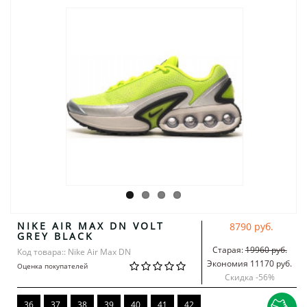
NIKE AIR MAX DN VOLT
8790 руб.
GREY BLACK
Старая:
19960 руб.
Код товара:: Nike Air Max DN
Экономия 11170 руб.
Оценка покупателей
Скидка -
56
%
36
37
38
39
40
41
42