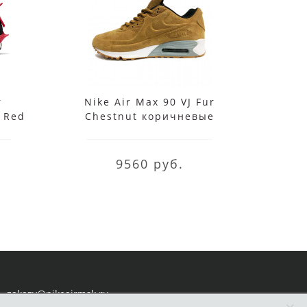
r
Nike Air Max 90 VJ Fur
Nike
r Red
Chestnut коричневые
зима
9560 руб.
zakazy@nikeairmsk.ru