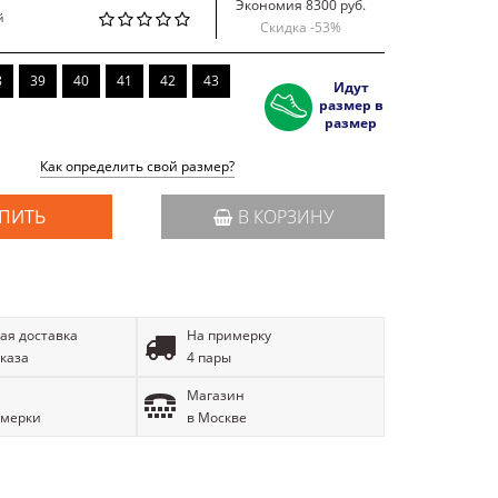
Экономия 8300 руб.
й
Скидка -
53
%
8
39
40
41
42
43
Идут
размер в
размер
Как определить свой размер?
ПИТЬ
В КОРЗИНУ
ая доставка
На примерку
аказа
4 пары
Магазин
имерки
в Москве