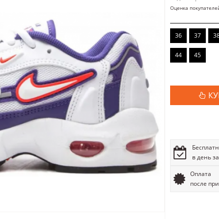
Оценка покупателе
36
37
3
44
45
КУ
Бесплатн
в день з
Оплата
после пр