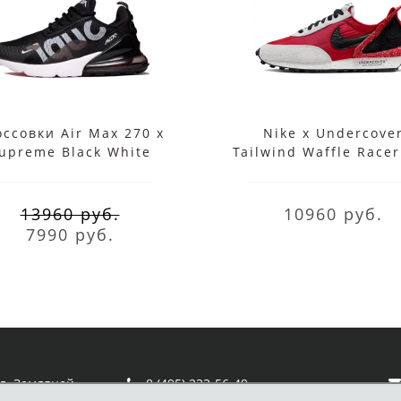
ссовки Air Max 270 x
Nike x Undercove
upreme Black White
Tailwind Waffle Race
13960 руб.
10960 руб.
7990 руб.
ул. Земляной
8 (495) 233-56-49