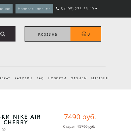
вонок
Написать письмо
8 (495) 233-56-49
Корзина
0
ЗВРАТ
РАЗМЕРЫ
FAQ
НОВОСТИ
ОТЗЫВЫ
МАГАЗИН
7490 руб.
КИ NIKE AIR
I CHERRY
Старая:
15790 руб.
5-02