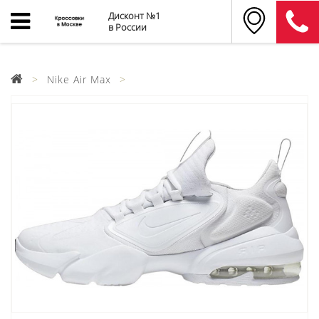
Дисконт №1
в России
Nike Air Max