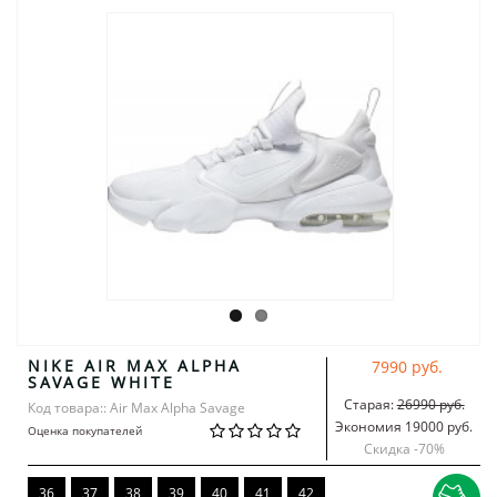
NIKE AIR MAX ALPHA
7990 руб.
SAVAGE WHITE
Старая:
26990 руб.
Код товара:: Air Max Alpha Savage
Экономия 19000 руб.
Оценка покупателей
Скидка -
70
%
36
37
38
39
40
41
42