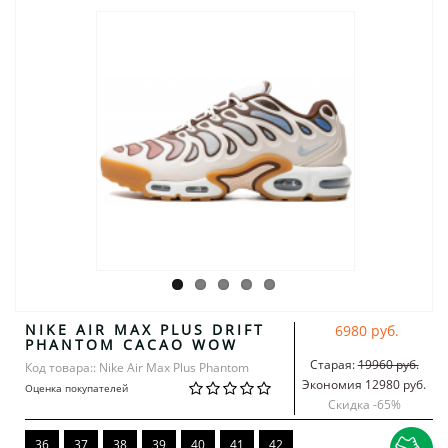
NIKE AIR MAX PLUS DRIFT
6980 руб.
PHANTOM CACAO WOW
Старая:
19960 руб.
Код товара:: Nike Air Max Plus Phantom
Экономия 12980 руб.
Оценка покупателей
Скидка -
65
%
36
37
38
39
40
41
42