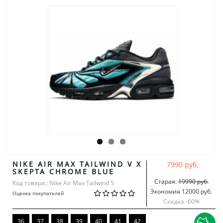
NIKE AIR MAX TAILWIND V X
7990 руб.
SKEPTA CHROME BLUE
Старая:
19990 руб.
Код товара:: Nike Air Max Tailwind 5
Экономия 12000 руб.
Оценка покупателей
Скидка -
60
%
36
37
38
39
40
41
42