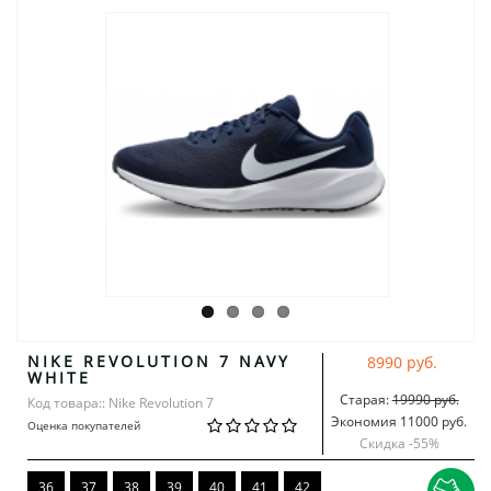
NIKE REVOLUTION 7 NAVY
8990 руб.
WHITE
Старая:
19990 руб.
Код товара:: Nike Revolution 7
Экономия 11000 руб.
Оценка покупателей
Скидка -
55
%
36
37
38
39
40
41
42