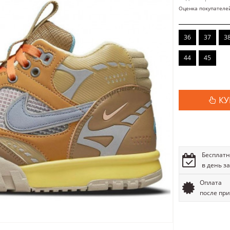
Оценка покупателе
36
37
3
44
45
КУ
Бесплатн
в день з
Оплата
после пр