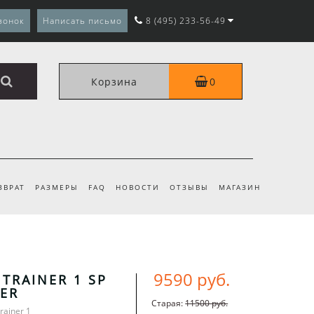
вонок
Написать письмо
8 (495) 233-56-49
Корзина
0
ЗВРАТ
РАЗМЕРЫ
FAQ
НОВОСТИ
ОТЗЫВЫ
МАГАЗИН
9590 руб.
 TRAINER 1 SP
ER
Старая:
11500 руб.
rainer 1