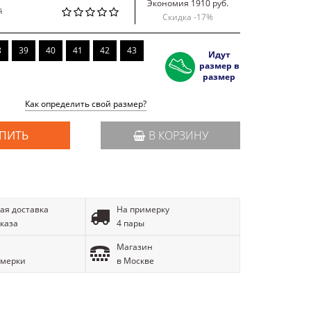
Экономия 1910 руб.
й
Скидка -
17
%
8
39
40
41
42
43
Идут
размер в
размер
Как определить свой размер?
ПИТЬ
В КОРЗИНУ
ая доставка
На примерку
аказа
4 пары
Магазин
имерки
в Москве