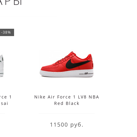
АРЫ
-38%
rce 1
Nike Air Force 1 LV8 NBA
Крос
nsai
Red Black
MX-7
11500 руб.